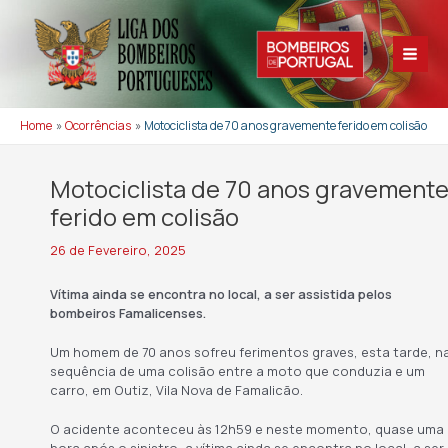
Skip
to
content
Main
Men
Home
Ocorrências
Motociclista de 70 anos gravemente ferido em colisão
Motociclista de 70 anos gravement
ferido em colisão
26 de Fevereiro, 2025
Vítima ainda se encontra no local, a ser assistida pelos
bombeiros Famalicenses.
Um homem de 70 anos sofreu ferimentos graves, esta tarde, n
sequência de uma colisão entre a moto que conduzia e um
carro, em Outiz, Vila Nova de Famalicão.
O acidente aconteceu às 12h59 e neste momento, quase uma