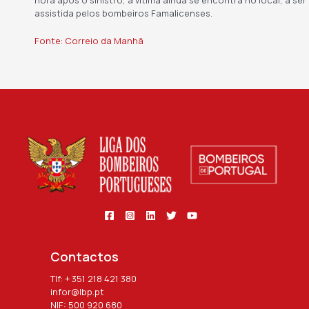
hora após o sinistro, a vítima ainda se encontra no local, a ser
assistida pelos bombeiros Famalicenses.
Fonte: Correio da Manhã
Contactos
Tlf: + 351 218 421 380
infor@lbp.pt
NIF: 500 920 680