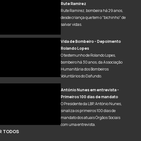
Rute Ramirez
Rute Ramirez, bombeira há 29 anos,
desde criança que tem o "bichinho" de
salvar vidas.
Vida de Bombeiro - Depoimento
Rolando Lopes
O testemunho de Rolando Lopes,
bombeiro há 30 anos, da Associação
Humanitária dos Bombeiros
Voluntários do Dafundo.
António Nunes em entrevista -
Primeiros 100 dias de mandato
O Presidente da LBP, António Nunes,
sinaliza os primeiros 100 dias de
mandato dos atuais Órgãos Sociais
com uma entrevista.
R TODOS