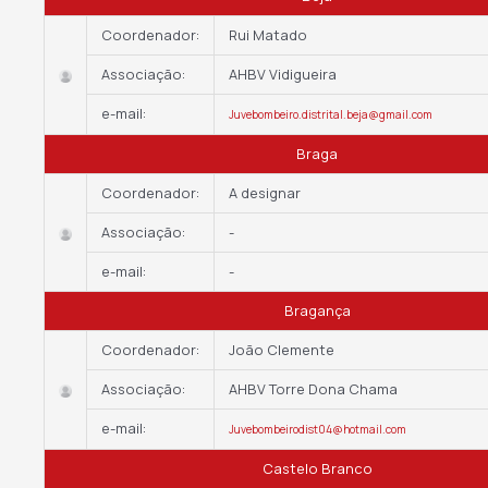
Coordenador:
Rui Matado
Associação:
AHBV Vidigueira
e-mail:
Juvebombeiro.distrital.beja@gmail.com
Braga
Coordenador:
A designar
Associação:
-
e-mail:
-
Bragança
Coordenador:
João Clemente
Associação:
AHBV Torre Dona Chama
e-mail:
Juvebombeirodist04@hotmail.com
Castelo Branco