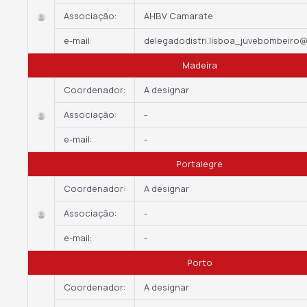
Associação:
AHBV Camarate
e-mail:
delegadodistri.lisboa_juvebombeiro
Madeira
Coordenador:
A designar
Associação:
-
e-mail:
-
Portalegre
Coordenador:
A designar
Associação:
-
e-mail:
-
Porto
Coordenador:
A designar