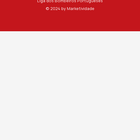
Liga dos Bombeiros Portugueses
© 2024 by
Marketividade