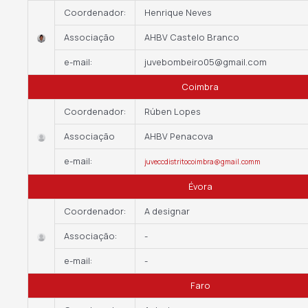
Coordenador:
Henrique Neves
Associação
AHBV Castelo Branco
e-mail:
juvebombeiro05@gmail.com
Coimbra
Coordenador:
Rúben Lopes
Associação
AHBV Penacova
e-mail:
juveccdistritocoimbra@gmail.comm
Évora
Coordenador:
A designar
Associação:
-
e-mail:
-
Faro