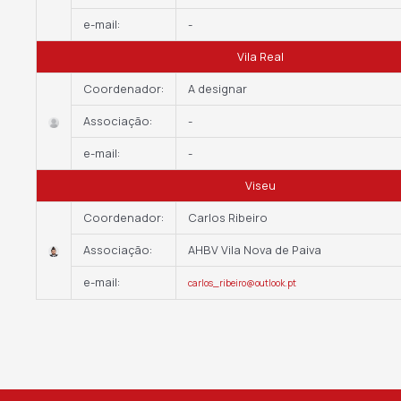
e-mail:
-
Vila Real
Coordenador:
A designar
Associação:
-
e-mail:
-
Viseu
Coordenador:
Carlos Ribeiro
Associação:
AHBV Vila Nova de Paiva
e-mail:
carlos_ribeiro@outlook.pt