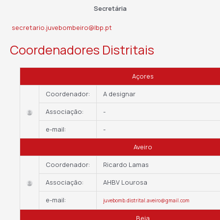
Secretária
secretario.juvebombeiro@lbp.pt
Coordenadores Distritais
Açores
Coordenador:
A designar
Associação:
-
e-mail:
-
Aveiro
Coordenador:
Ricardo Lamas
Associação:
AHBV Lourosa
e-mail:
juvebomb.distrital.aveiro@gmail.com
Beja