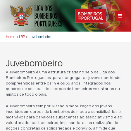
Skip
to
content
Main
Men
Home
LBP
Juvebombeiro
Juvebombeiro
A Juvebombeiro é uma estrutura criada no seio da Liga dos
Bombeiros Portugueses, para congregar os jovens com idades
compreendidas entre os 14 e os 35 anos, integrados nos
quadros de pessoal, dos corpos de bombeiros voluntários ou
mistos de todo o país.
A Juvebombeiro tem por Missão a mobilização dos jovens
inseridos em corpos de bombeiros de modo a sensibilizá-los e
motivá-los para os valores subjacentes ao associativismo e ao
voluntariado nos bombeiros, implicando-os na realização de
acções concretas de solidariedade e convívio, a fim de que