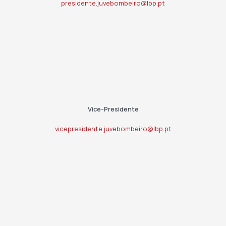
presidente.juvebombeiro@lbp.pt
Vice-Presidente
vicepresidente.juvebombeiro@lbp.pt