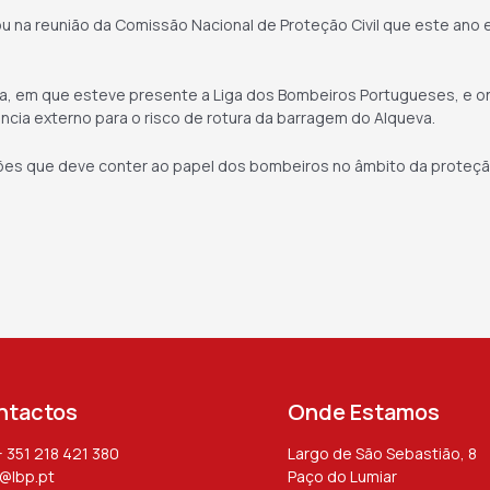
ou na reunião da Comissão Nacional de Proteção Civil que este ano e
na, em que esteve presente a Liga dos Bombeiros Portugueses, e o
ncia externo para o risco de rotura da barragem do Alqueva.
ções que deve conter ao papel dos bombeiros no âmbito da proteção 
ntactos
Onde Estamos
 + 351 218 421 380
Largo de São Sebastião, 8
r@lbp.pt
Paço do Lumiar