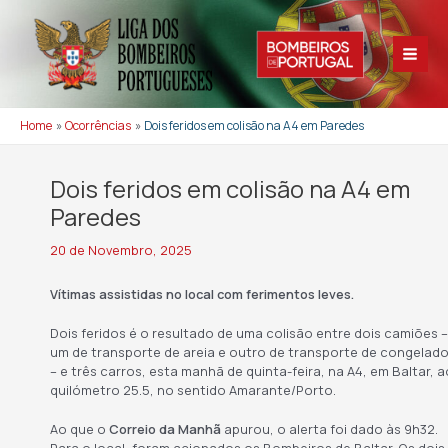
Skip
to
content
Main
Men
Home
Ocorrências
Dois feridos em colisão na A4 em Paredes
Dois feridos em colisão na A4 em
Paredes
20 de Novembro, 2025
Vítimas assistidas no local com ferimentos leves.
Dois feridos é o resultado de uma colisão entre dois camiões –
um de transporte de areia e outro de transporte de congelad
– e três carros, esta manhã de quinta-feira, na A4, em Baltar, a
quilómetro 25.5, no sentido Amarante/Porto.
Ao que o
Correio da Manhã
apurou, o alerta foi dado às 9h32.