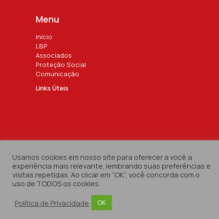
Menu
Início
LBP
Associados
Proteção Social
Comunicação
Links Úteis
Usamos cookies em nosso site para oferecer a você a
Liga dos Bombeiros Portugueses
experiência mais relevante, lembrando suas preferências e
© 2024 by
Marketividade
visitas repetidas. Ao clicar em “OK”, você concorda com o
uso de TODOS os cookies.
Política de Privacidade
OK