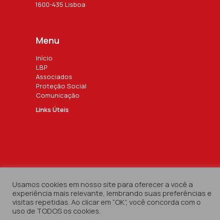
1600-435 Lisboa
Ver no Google Maps
Menu
Início
LBP
Associados
Proteção Social
Comunicação
Links Úteis
Liga dos Bombeiros Portugueses
Usamos cookies em nosso site para oferecer a você a
© 2024 by
Marketividade
experiência mais relevante, lembrando suas preferências e
visitas repetidas. Ao clicar em “OK”, você concorda com o
uso de TODOS os cookies.