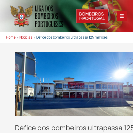
Skip
to
content
Main
Men
Home
Notícias
Défice dos bombeiros ultrapassa 125 milhões
Défice dos bombeiros ultrapassa 12