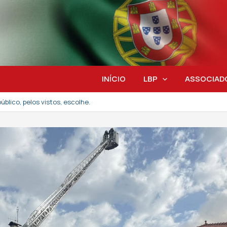
INÍCIO
LBP
ASSOCIAD
blico, pelos vistos, escolhe.