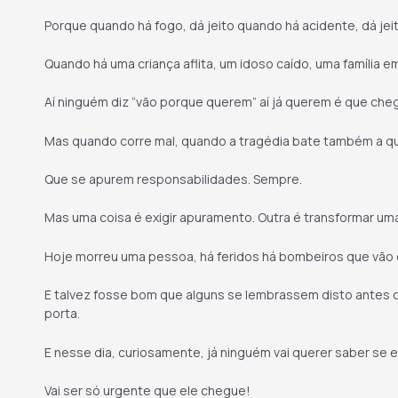
Porque quando há fogo, dá jeito quando há acidente, dá jeit
Quando há uma criança aflita, um idoso caído, uma família e
Aí ninguém diz “vão porque querem” aí já querem é que c
Mas quando corre mal, quando a tragédia bate também a qu
Que se apurem responsabilidades. Sempre.
Mas uma coisa é exigir apuramento. Outra é transformar um
Hoje morreu uma pessoa, há feridos há bombeiros que vão car
E talvez fosse bom que alguns se lembrassem disto antes d
porta.
E nesse dia, curiosamente, já ninguém vai querer saber se el
Vai ser só urgente que ele chegue!