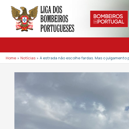
Skip
to
content
Home
Notícias
A estrada não escolhe fardas. Mas o julgamento pú