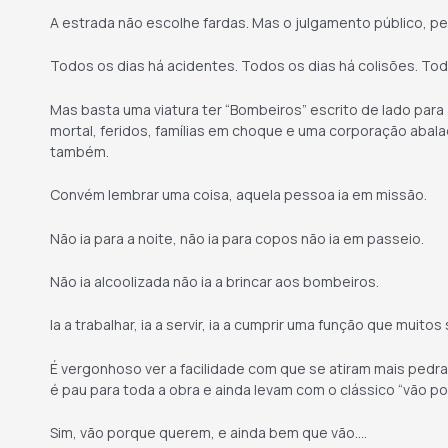
A estrada não escolhe fardas. Mas o julgamento público, pel
Todos os dias há acidentes. Todos os dias há colisões. Tod
Mas basta uma viatura ter “Bombeiros” escrito de lado para 
mortal, feridos, famílias em choque e uma corporação abala
também.
Convém lembrar uma coisa, aquela pessoa ia em missão.
Não ia para a noite, não ia para copos não ia em passeio.
Não ia alcoolizada não ia a brincar aos bombeiros.
Ia a trabalhar, ia a servir, ia a cumprir uma função que muito
É vergonhoso ver a facilidade com que se atiram mais pedr
é pau para toda a obra e ainda levam com o clássico “vão p
Sim, vão porque querem, e ainda bem que vão….