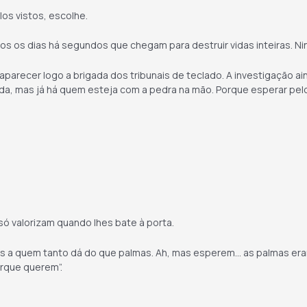
os vistos, escolhe.
os os dias há segundos que chegam para destruir vidas inteiras. N
aparecer logo a brigada dos tribunais de teclado. A investigação a
da, mas já há quem esteja com a pedra na mão. Porque esperar pelos
s só valorizam quando lhes bate à porta.
as a quem tanto dá do que palmas. Ah, mas esperem… as palmas eram
orque querem”.